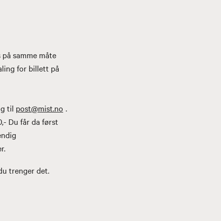
es på samme måte
ing for billett på
g til
post@mist.no
.
- Du får da først
endig
r.
du trenger det.