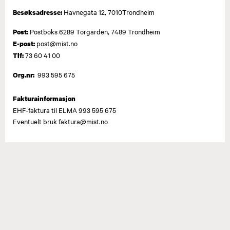
Havnegata 12, 7010Trondheim
Besøksadresse:
Postboks 6289 Torgarden, 7489 Trondheim
Post:
post@mist.no
E-post:
73 60 41 00
Tlf:
993 595 675
Org.nr:
Fakturainformasjon
EHF-faktura til ELMA 993 595 675​
Eventuelt bruk faktura@mist.no