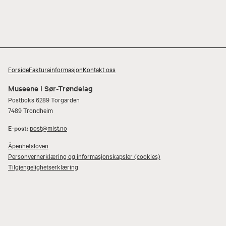
Forside
Fakturainformasjon
Kontakt oss
Museene i Sør-Trøndelag
Postboks 6289 Torgarden
7489 Trondheim
E-post:
post@mist.no
Åpenhetsloven
Personvernerklæring og informasjonskapsler (cookies)
Tilgjengelighetserklæring
Facebook