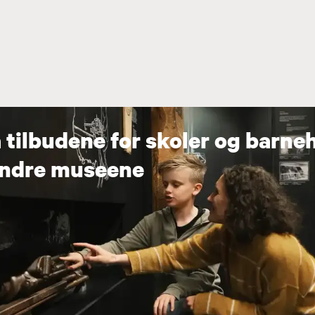
 tilbudene for skoler og barne
andre museene