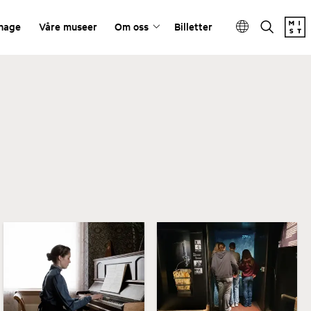
ehage
Våre museer
Om oss
Billetter