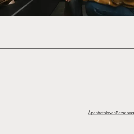
Åpenhetsloven
Personver