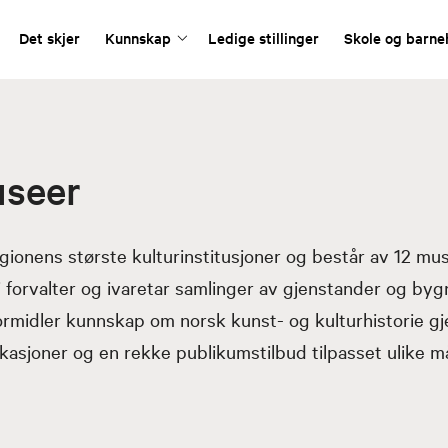
Det skjer
Kunnskap
Ledige stillinger
Skole og barn
useer
gionens største kulturinstitusjoner og består av 12 mu
 forvalter og ivaretar samlinger av gjenstander og byg
ormidler kunnskap om norsk kunst- og kulturhistorie g
likasjoner og en rekke publikumstilbud tilpasset ulike m