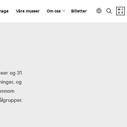
ehage
Våre museer
Om oss
Billetter
seer og 31
ninger, og
jennom
ålgrupper.