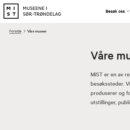
Besøk oss
Forside
Våre museer
Våre m
MiST er en av re
besøkssteder. Vi
produserer og f
utstillinger, pub