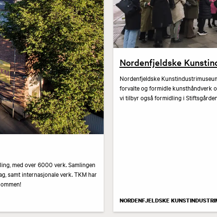
Nordenfjeldske Kunsti
Nordenfjeldske Kunstindustrimuseum 
forvalte og formidle kunsthåndverk o
vi tilbyr også formidling i Stiftsgård
mling, med over 6000 verk. Samlingen
dag, samt internasjonale verk. TKM har
elkommen!
NORDENFJELDSKE KUNSTINDUSTR